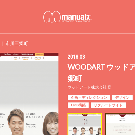
 ｜ 市川三郷町
2018.03
WOODART ウッド
郷町
ウッドアート株式会社 様
企画・ディレクション
デザイン
CMS構築
リクルートサイト