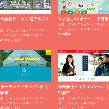
株式会社サニカ ｜ 南アルプス
やまなしeスポット ｜ 甲府市
企画・ディレクション
デザイン
市
コーディング
レスポンシブ
画・ディレクション
デザイン
CMS構築
ーディング
レスポンシブ
MS構築
撮影
スターランドグランピング ｜
株式会社ジョブコンシェル 
都留市
甲府市
画・ディレクション
デザイン
企画・ディレクション
デザイン
ーディング
レスポンシブ
コーディング
CMS構築
MS構築
撮影
スマートフォンサイト