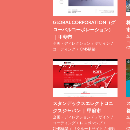
GLOBAL CORPORATION（グ
ローバルコーポレーション）
企
｜ 甲斐市
コ
企画・ディレクション
デザイン
C
コーディング
CMS構築
スタンデックスエレクトロニ
クスジャパン ｜ 甲府市
企画・ディレクション
デザイン
企
コーディング
レスポンシブ
コ
CMS構築
リクルートサイト
撮影
C