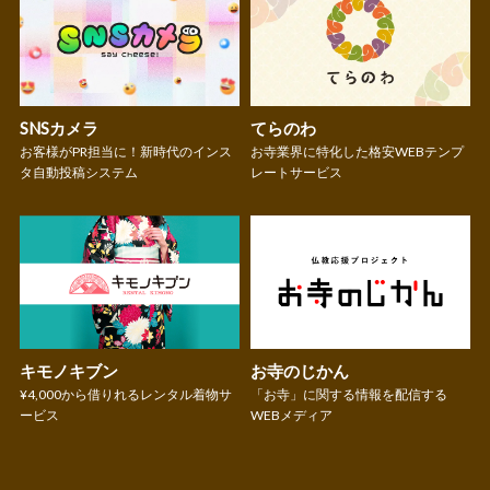
SNSカメラ
てらのわ
お客様がPR担当に！新時代のインス
お寺業界に特化した格安WEBテンプ
タ自動投稿システム
レートサービス
キモノキブン
お寺のじかん
¥4,000から借りれるレンタル着物サ
「お寺」に関する情報を配信する
ービス
WEBメディア