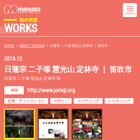
制作実績
WORKS
HOME
DIRECT WORKS
日蓮宗 二子塚 慧光山 定林寺 ｜ 笛吹市
2016.12
日蓮宗 二子塚 慧光山 定林寺 ｜ 笛吹市
日蓮宗 二子塚 慧光山 定林寺 様
http://www.jorinji.org
WEB
企画・ディレクション
デザイン
コーディング
レスポンシブ