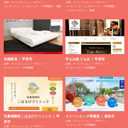
企画・ディレクション
デザイン
企画・ディレクション
デザイン
コーディング
レスポンシブ
CMS構築
撮影
コーディング
レスポンシブ
CMS構築
リクルートサイト
動画
矢崎家具 ｜ 甲府市
手もみ処 りもあ ｜ 甲府市
企画・ディレクション
デザイン
企画・ディレクション
デザイン
コーディング
CMS構築
コーディング
CMS構築
耳鼻咽喉科こはるびクリニック ｜ 甲
ストーンエッグ英雅堂 ｜ 笛吹市
企画・ディレクション
デザイン
府市
コーディング
CMS構築
企画・ディレクション
デザイン