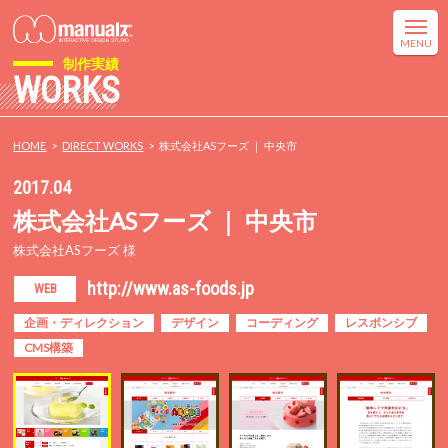
制作実績
WORKS
HOME
DIRECT WORKS
株式会社ASフーズ ｜ 中央市
2017.04
株式会社ASフーズ ｜ 中央市
株式会社ASフーズ 様
http://www.as-foods.jp
WEB
企画・ディレクション
デザイン
コーディング
レスポンシブ
CMS構築