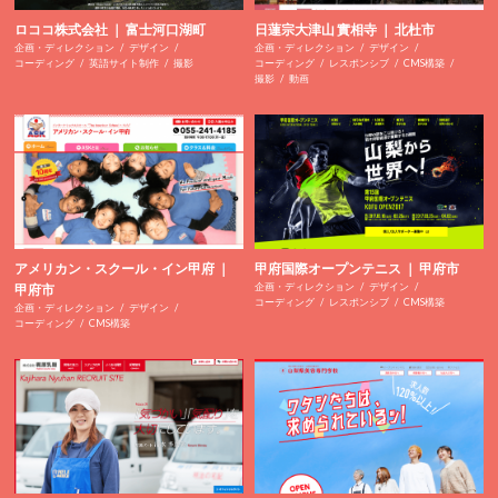
ロココ株式会社 ｜ 富士河口湖町
日蓮宗大津山 實相寺 ｜ 北杜市
企画・ディレクション
デザイン
企画・ディレクション
デザイン
コーディング
英語サイト制作
撮影
コーディング
レスポンシブ
CMS構築
撮影
動画
アメリカン・スクール・イン甲府 ｜
甲府国際オープンテニス ｜ 甲府市
企画・ディレクション
デザイン
甲府市
コーディング
レスポンシブ
CMS構築
企画・ディレクション
デザイン
コーディング
CMS構築