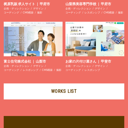
梶原乳販 求人サイト ｜ 甲府市
山梨県美容専門学校 ｜ 甲府市
企画・ディレクション
デザイン
企画・ディレクション
デザイン
コーディング
CMS構築
撮影
コーディング
レスポンシブ
CMS構築
撮影
富士住宅株式会社 ｜ 山梨市
お家の片付け屋さん ｜ 甲斐市
企画・ディレクション
デザイン
企画・ディレクション
デザイン
コーディング
レスポンシブ
CMS構築
撮影
コーディング
レスポンシブ
WORKS LIST