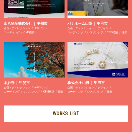
山八物産株式会社 ｜ 甲州市
パナホーム山梨 ｜ 甲府市
企画・ディレクション
デザイン
企画・ディレクション
デザイン
コーディング
CMS構築
コーディング
レスポンシブ
CMS構築
撮影
本妙寺 ｜ 甲斐市
株式会社 山勝 ｜ 甲府市
企画・ディレクション
デザイン
企画・ディレクション
デザイン
コーディング
レスポンシブ
CMS構築
撮影
コーディング
レスポンシブ
撮影
WORKS LIST