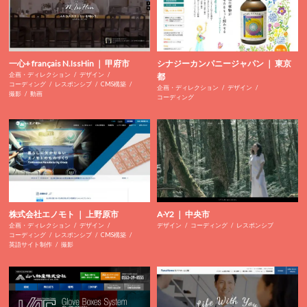
一心+ français N.IssHin ｜ 甲府市
シナジーカンパニージャパン ｜ 東京
企画・ディレクション
デザイン
都
コーディング
レスポンシブ
CMS構築
企画・ディレクション
デザイン
撮影
動画
コーディング
株式会社エノモト ｜ 上野原市
A-Y2 ｜ 中央市
企画・ディレクション
デザイン
デザイン
コーディング
レスポンシブ
コーディング
レスポンシブ
CMS構築
英語サイト制作
撮影