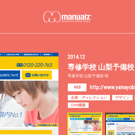
2014.12
専修学校 山梨予備校
専修学校 山梨予備校 様
http://www.yamayobi
WEB
企画・ディレクション
デザイン
CMS構築