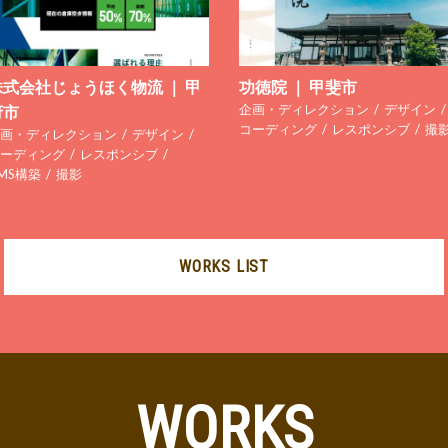
株式会社じょうほく物流 ｜ 甲
功徳院 ｜ 甲斐市
企画・ディレクション
デザイン
府市
コーディング
レスポンシブ
撮
画・ディレクション
デザイン
ーディング
レスポンシブ
MS構築
撮影
WORKS LIST
WORKS