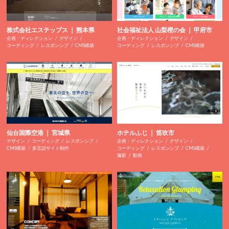
株式会社エステップス ｜ 熊本県
社会福祉法人 山梨樫の会 ｜ 甲府市
企画・ディレクション
デザイン
企画・ディレクション
デザイン
コーディング
レスポンシブ
CMS構築
コーディング
レスポンシブ
CMS構築
仙台国際空港 ｜ 宮城県
ホテルふじ ｜ 笛吹市
デザイン
コーディング
レスポンシブ
企画・ディレクション
デザイン
CMS構築
多言語サイト制作
コーディング
レスポンシブ
CMS構築
撮影
動画