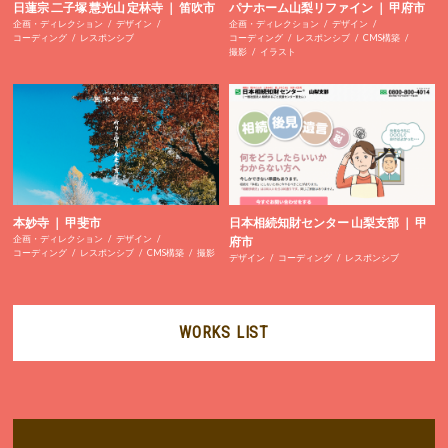
日蓮宗 二子塚 慧光山 定林寺 ｜ 笛吹市
パナホーム山梨リファイン ｜ 甲府市
企画・ディレクション
デザイン
企画・ディレクション
デザイン
コーディング
レスポンシブ
コーディング
レスポンシブ
CMS構築
撮影
イラスト
本妙寺 ｜ 甲斐市
日本相続知財センター 山梨支部 ｜ 甲
企画・ディレクション
デザイン
府市
コーディング
レスポンシブ
CMS構築
撮影
デザイン
コーディング
レスポンシブ
WORKS LIST