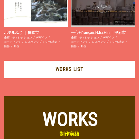
ホテルふじ ｜ 笛吹市
一心+ français N.IssHin ｜ 甲府市
企画・ディレクション
デザイン
企画・ディレクション
デザイン
コーディング
レスポンシブ
CMS構築
コーディング
レスポンシブ
CMS構築
撮影
動画
撮影
動画
WORKS LIST
WORKS
制作実績