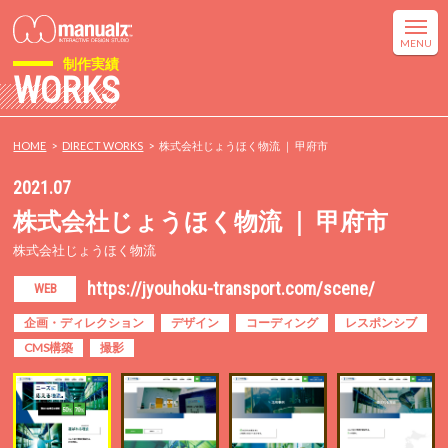
制作実績
WORKS
HOME
DIRECT WORKS
株式会社じょうほく物流 ｜ 甲府市
2021.07
株式会社じょうほく物流 ｜ 甲府市
株式会社じょうほく物流
https://jyouhoku-transport.com/scene/
WEB
企画・ディレクション
デザイン
コーディング
レスポンシブ
CMS構築
撮影