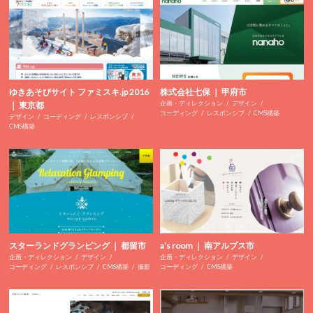
ゆきあそびサイト ファミスキ.jp 2016
株式会社七保 ｜ 甲府市
企画・ディレクション
デザイン
｜ 東京都
コーディング
レスポンシブ
CMS構築
デザイン
コーディング
レスポンシブ
CMS構築
スターランドグランピング ｜ 都留市
a’s room ｜ 南アルプス市
企画・ディレクション
デザイン
企画・ディレクション
デザイン
コーディング
レスポンシブ
CMS構築
撮影
コーディング
CMS構築