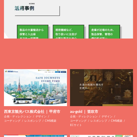
西東京観光バス株式会社 ｜ 甲府市
au-gold ｜ 笛吹市
企画・ディレクション
デザイン
企画・ディレクション
デザイン
コーディング
レスポンシブ
CMS構築
コーディング
レスポンシブ
CMS構築
ECサイト