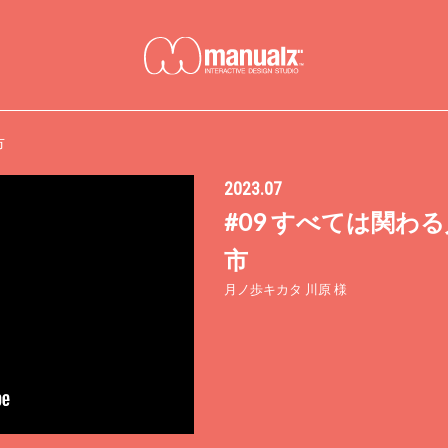
市
2023.07
#09 すべては関わ
市
月ノ歩キカタ 川原 様