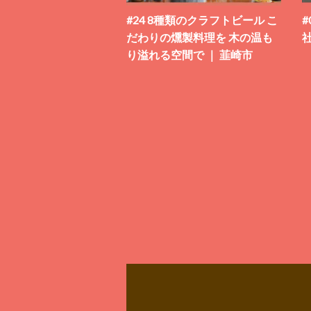
#24 8種類のクラフトビール こ
だわりの燻製料理を 木の温も
社
り溢れる空間で ｜ 韮崎市